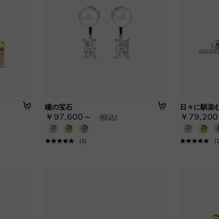
瞳の宝石
日々に馴染
￥97,600～
￥79,20
(税込)
(
1
)
(