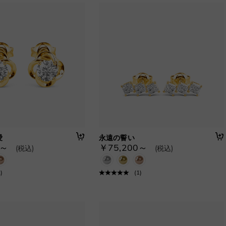
愛
永遠の誓い
0～
￥75,200～
(税込)
(税込)
2
)
(
1
)