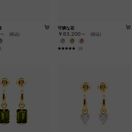
顔
可憐な花
0～
￥83,200～
(税込)
(税込)
1
)
(
1
)