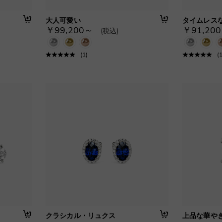
大人可愛い
タイムレス
￥99,200～
￥91,20
(税込)
(
1
)
(
クラシカル・リュクス
上品な華や