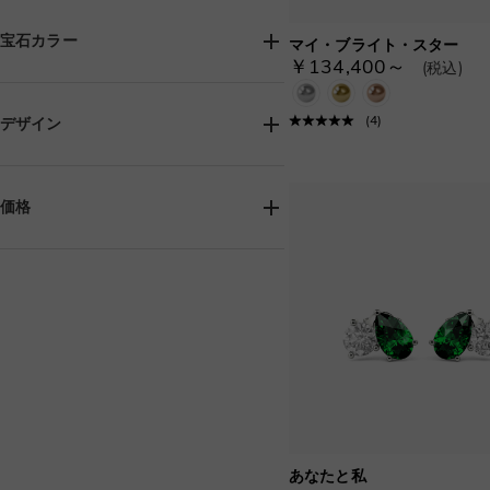
パーティー/宴会(99)
ラボグロウンダイヤモンド(122)
モアサナイト(126)
レッドカーペット(1)
卒業式(92)
宝石カラー
マイ・ブライト・スター
ラボグロウン宝石(41)
パール(16)
バレンタインデー(168)
母の日(140)
￥134,400～
(税込)
キュービックジルコニア(126)
サンクスギビング(79)
ホワイト(142)
オニキスブラック(126)
クリスマス(168)
(
4
)
デザイン
グリーン(20)
グレー(20)
ルビーレッド(37)
宝石付き(142)
地金のみ(27)
サファイアブルー(126)
ジェンダーレス(36)
価格
エメラルドグリーン(126)
アニマル・スカルモチーフ(7)
ピンク(40)
ブラック(10)
アールデコ調(1)
ふくりん留め(3)
￥0-￥80,000(40)
ウォーターメロン(32)
￥80,000-￥160,000(126)
クラスターデザイン(12)
ブラウン(41)
￥160,000-￥240,000(2)
アメジストパープル(125)
横向きセッティング(3)
￥240,000-￥320,000(1)
ファンシーピンク(126)
ヘイローデザイン(11)
ガーネットレッド(126)
ハート・鼓動モチーフ(11)
フューシャレッド(126)
インフィニティ(1)
ペリドットグリーン(126)
ツイスト・結びモチーフ(2)
スイスブルー(126)
母へジュエリー(113)
アクアマリンブルー(126)
あなたと私
ボタニカル＆フローラル(29)
ファンシーイエロー(126)