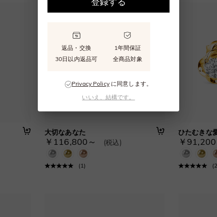
登録する
返品・交換
1年間保証
30日以内返品可
全商品対象
Privacy Policy
に同意します。
いいえ、結構です。
大切なあなた
ひたむきな
￥116,800～
￥91,20
(税込)
(
1
)
(