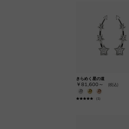
きらめく星の道
￥81,600～
(税込)
(
1
)