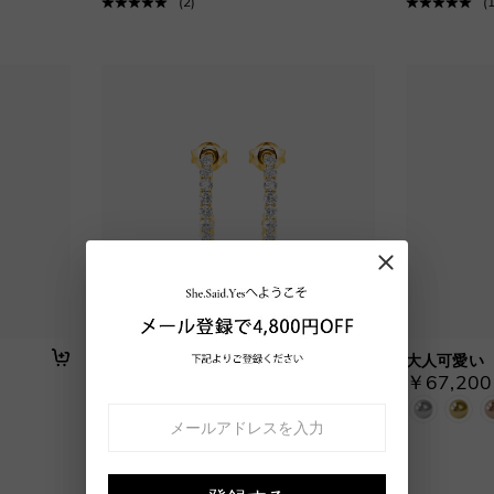
(
2
)
(
柔らかな印象
大人可愛い
￥99,200～
￥67,20
(税込)
(
1
)