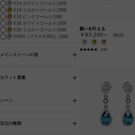
K14 ホワイトゴールド(169)
K14 イエローゴールド(168)
K18 ピンクゴールド(168)
K18 ホワイトゴールド(169)
願いを叶える
K18 イエローゴールド(168)
￥83,200～
(税込)
Pt950（プラチナ950）(168)
(
18
)
メインストーンの形
バゲット(1)
ハートシェイプ(8)
カラット重量
マーキース(1)
ペアシェイプ(14)
シーン
プリンセス(2)
ラディアント(2)
誕生日(168)
ラウンド(39)
クッション(2)
ビーチゲッタウェイ(11)
宝石の種類
ラディアント(8)
結婚式(146)
記念日(168)
婚約(76)
エメラルド(3)
オーバル(5)