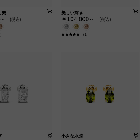
な美
美しい輝き
0～
￥104,800～
(税込)
(税込)
1
)
(
1
)
ぎ
小さな水滴