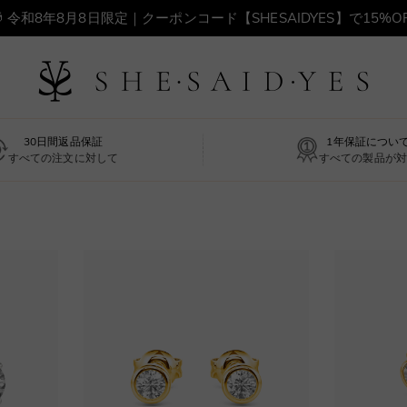
🎁 令和8年8月8日限定｜クーポンコード【SHESAIDYES】で15%OF
✓ 全国送料無料 ✓ 30日間返品可能 ✓ 1年間保証
返却不要・無料リングサイザープレゼント ！ >
30日間返品保証
1年保証につい
すべての注文に対して
すべての製品が対