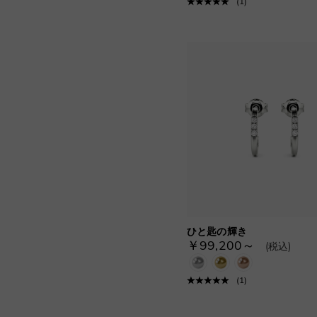
(
1
)
ひと匙の輝き
￥99,200～
(税込)
(
1
)