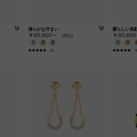
清らかな佇まい
愛らしい笑
￥85,600～
￥85,60
(税込)
(
1
)
(